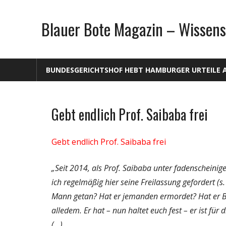
Zum
Inhalt
Blauer Bote Magazin – Wissens
springen
BUNDESGERICHTSHOF HEBT HAMBURGER URTEILE 
Gebt endlich Prof. Saibaba frei
Gesellschaft
Medien
Gebt endlich Prof. Saibaba frei
Politik
Wissenschaft
„Seit 2014, als Prof. Saibaba unter fadenscheini
ich regelmäßig hier seine Freilassung gefordert (s.
Mann getan? Hat er jemanden ermordet? Hat er Bo
alledem. Er hat – nun haltet euch fest – er ist fü
(…)