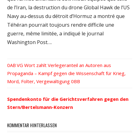
de l’Iran, la destruction du drone Global Hawk de l’US
Navy au-dessus du détroit d’Hormuz a montré que
Téhéran pourrait toujours rendre difficile une
guerre, même limitée, a indiqué le journal
Washington Post….
Vorheriger
VG Wort zahlt Verlegeranteil an Autoren aus
Beitrags-
Nächster
Propaganda – Kampf gegen die Wissenschaft für Krieg,
Beitrag:
Beitrag:
Mord, Folter, Vergewaltigung
Navigation
Spendenkonto für die Gerichtsverfahren gegen den
Stern/Bertelsmann-Konzern
KOMMENTAR HINTERLASSEN