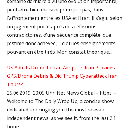
semaine dernière a vu une évolution importante,
peut-être bien décisive pourquoi pas, dans
l’affrontement entre les USA et l’Iran. Il s’agit, selon
un jugement porté après des réflexions
contradictoires, d’une séquence complète, que
j’estime donc achevée, – d’où les enseignements
pouvant en être tirés. Mon constat théorique…
US Admits Drone In Iran Airspace, Iran Provides
GPS/Drone Debris & Did Trump Cyberattack Iran
Thurs?
25.06.2019, 20:05 Uhr. Net News Global – https: –
Welcome to The Daily Wrap Up, a concise show
dedicated to bringing you the most relevant
independent news, as we see it, from the last 24
hours….