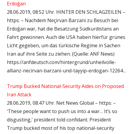
Erdoğan
28.06.2019, 08:52 Uhr. HINTER DEN SCHLAGZEILEN –
https: – Nachdem Neçirvan Barzani zu Besuch bei
Erdoğan war, hat die Besatzung Südkurdistans an
Fahrt gewonnen. Auch die USA haben hierfür grünes
Licht gegeben, um das türkische Regime in Sachen
Iran auf ihre Seite zu ziehen. (Quelle: ANF News)
https://anfdeutsch.com/hintergrund/unheilvolle-
allianz-necirvan-barzani-und-tayyip-erdogan-12264…
Trump Bucked National-Security Aides on Proposed
Iran Attack
28.06.2019, 08:47 Uhr. Net News Global – https: –
‘These people want to push us into a war… It’s so
disgusting,’ president told confidant. President
Trump bucked most of his top national-security