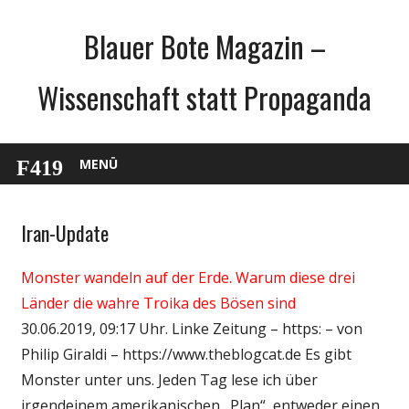
Zum
Blauer Bote Magazin –
Inhalt
springen
Wissenschaft statt Propaganda
MENÜ
Iran-Update
Gesellschaft
Medien
Monster wandeln auf der Erde. Warum diese drei
Politik
Länder die wahre Troika des Bösen sind
Wissenschaft
30.06.2019, 09:17 Uhr. Linke Zeitung – https: – von
Philip Giraldi – https://www.theblogcat.de Es gibt
Monster unter uns. Jeden Tag lese ich über
irgendeinem amerikanischen „Plan“, entweder einen