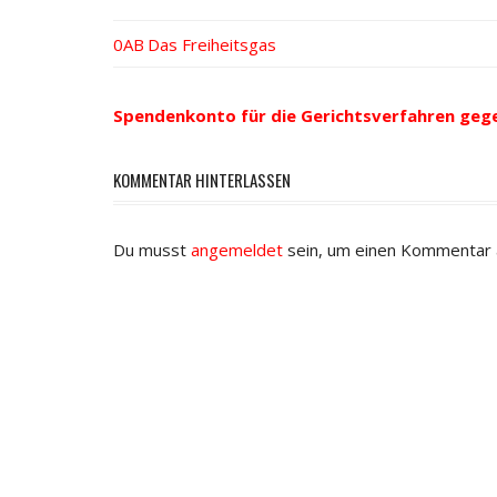
Vorheriger
Das Freiheitsgas
Beitrags-
Beitrag:
Navigation
Spendenkonto für die Gerichtsverfahren geg
KOMMENTAR HINTERLASSEN
Du musst
angemeldet
sein, um einen Kommentar