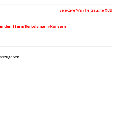
Nächster
Selektive Wahrheitssuche
Beitrag:
en den Stern/Bertelsmann-Konzern
 abzugeben.