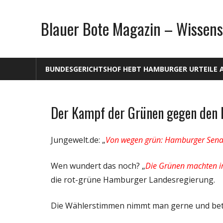
Zum
Inhalt
Blauer Bote Magazin – Wissens
springen
BUNDESGERICHTSHOF HEBT HAMBURGER URTEILE 
Der Kampf der Grünen gegen den 
Gesellschaft
Politik
Jungewelt.de: „
Von wegen grün: Hamburger Senat
Wirtschaft
Wissenschaft
Wen wundert das noch? „
Die Grünen machten im
die rot-grüne Hamburger Landesregierung.
Die Wählerstimmen nimmt man gerne und betr