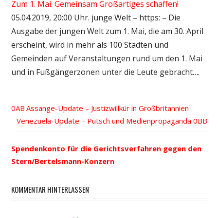
Zum 1. Mai: Gemeinsam Großartiges schaffen!
05.04.2019, 20:00 Uhr. junge Welt – https: – Die
Ausgabe der jungen Welt zum 1. Mai, die am 30. April
erscheint, wird in mehr als 100 Städten und
Gemeinden auf Veranstaltungen rund um den 1. Mai
und in Fußgängerzonen unter die Leute gebracht….
Vorheriger
Assange-Update – Justizwillkür in Großbritannien
Beitrags-
Nächster
Venezuela-Update – Putsch und Medienpropaganda
Beitrag:
Beitrag:
Navigation
Spendenkonto für die Gerichtsverfahren gegen den
Stern/Bertelsmann-Konzern
KOMMENTAR HINTERLASSEN