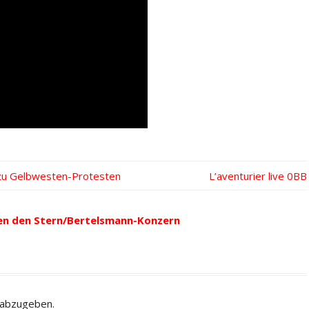
 zu Gelbwesten-Protesten
Nächster
L’aventurier live
Beitrag:
en den Stern/Bertelsmann-Konzern
 abzugeben.