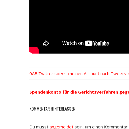
Vorheriger
Twitter sperrt meinen Account nach Tweets
Beitrags-
Beitrag:
Navigation
Spendenkonto für die Gerichtsverfahren geg
KOMMENTAR HINTERLASSEN
Du musst
angemeldet
sein, um einen Kommentar