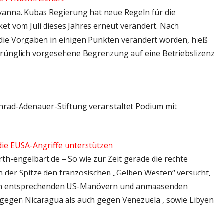
avanna. Kubas Regierung hat neue Regeln für die
ket vom Juli dieses Jahres erneut verändert. Nach
die Vorgaben in einigen Punkten verändert worden, hieß
sprünglich vorgesehene Begrenzung auf eine Betriebslizenz
Konrad-Adenauer-Stiftung veranstaltet Podium mit
die EUSA-Angriffe unterstützen
rth-engelbart.de – So wie zur Zeit gerade die rechte
n der Spitze den französischen „Gelben Westen“ versucht,
h an entsprechenden US-Manövern und anmaasenden
egen Nicaragua als auch gegen Venezuela , sowie Libyen