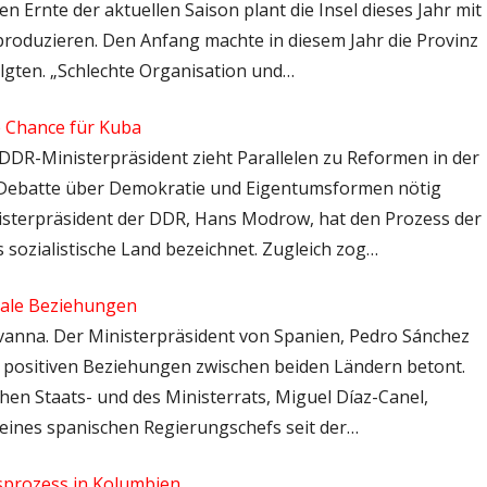
n Ernte der aktuellen Saison plant die Insel dieses Jahr mit
roduzieren. Den Anfang machte in diesem Jahr die Provinz
gten. „Schlechte Organisation und…
e Chance für Kuba
x-DDR-Ministerpräsident zieht Parallelen zu Reformen in der
 Debatte über Demokratie und Eigentumsformen nötig
inisterpräsident der DDR, Hans Modrow, hat den Prozess der
 sozialistische Land bezeichnet. Zugleich zog…
erale Beziehungen
Havanna. Der Ministerpräsident von Spanien, Pedro Sánchez
e positiven Beziehungen zwischen beiden Ländern betont.
en Staats- und des Ministerrats, Miguel Díaz-Canel,
 eines spanischen Regierungschefs seit der…
ensprozess in Kolumbien