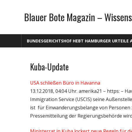
Zum
Inhalt
Blauer Bote Magazin – Wissens
springen
BUNDESGERICHTSHOF HEBT HAMBURGER URTEILE 
Kuba-Update
Gesellschaft
Politik
USA schließen Büro in Havanna
Wissenschaft
13.12.2018, 04:04 Uhr. amerika21 – https: – 
Immigration Service (USCIS) seine Außenstell
ist für Einwanderungsbelange von Personen zu
Pressemitteilung der Regierungsbehörde wird 
Ministerrat in Kuba lockert neue Regeln für di