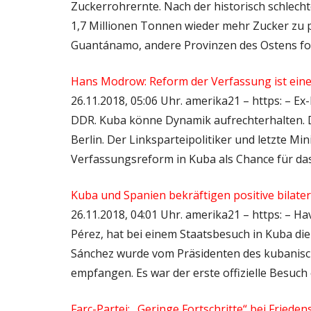
Zuckerrohrernte. Nach der historisch schlechte
1,7 Millionen Tonnen wieder mehr Zucker zu p
Guantánamo, andere Provinzen des Ostens fol
Hans Modrow: Reform der Verfassung ist ein
26.11.2018, 05:06 Uhr. amerika21 – https: – E
DDR. Kuba könne Dynamik aufrechterhalten.
Berlin. Der Linksparteipolitiker und letzte M
Verfassungsreform in Kuba als Chance für das
Kuba und Spanien bekräftigen positive bilat
26.11.2018, 04:01 Uhr. amerika21 – https: – 
Pérez, hat bei einem Staatsbesuch in Kuba di
Sánchez wurde vom Präsidenten des kubanisch
empfangen. Es war der erste offizielle Besuch
Farc-Partei: „Geringe Fortschritte“ bei Fried