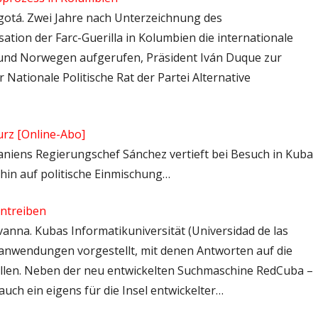
ogotá. Zwei Jahre nach Unterzeichnung des
ion der Farc-Guerilla in Kolumbien die internationale
und Norwegen aufgerufen, Präsident Iván Duque zur
Nationale Politische Rat der Partei Alternative
rz [Online-Abo]
Spaniens Regierungschef Sánchez vertieft bei Besuch in Kuba
rhin auf politische Einmischung…
antreiben
vanna. Kubas Informatikuniversität (Universidad de las
eanwendungen vorgestellt, mit denen Antworten auf die
llen. Neben der neu entwickelten Suchmaschine RedCuba –
auch ein eigens für die Insel entwickelter…