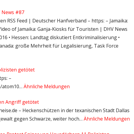
HV News #87
ten RSS Feed | Deutscher Hanfverband – https: – Jamaika:
ideo of Jamaika: Ganja-Kiosks für Touristen | DHV News
 • Hessen: Landtag diskutiert Entkriminalisierung •
Kanada: große Mehrheit für Legalisierung, Task Force
izisten getötet
tps: –
om/atom10…
Ähnliche Meldungen
en Angriff getötet
 heise.de – Heckenschützen in der texanischen Stadt Dallas
gewalt gegen Schwarze, weiter hoch…
Ähnliche Meldungen