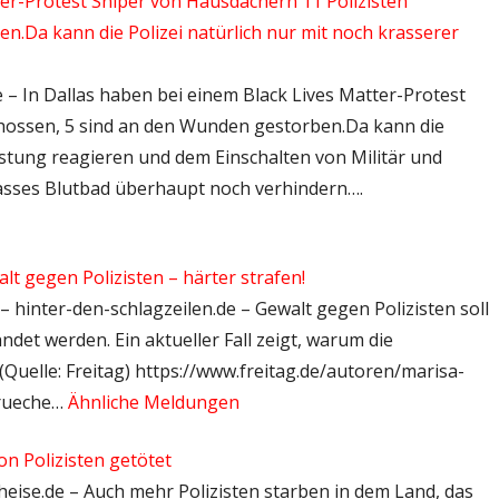
ter-Protest Sniper von Hausdächern 11 Polizisten
.Da kann die Polizei natürlich nur mit noch krasserer
de – In Dallas haben bei einem Black Lives Matter-Protest
hossen, 5 sind an den Wunden gestorben.Da kann die
üstung reagieren und dem Einschalten von Militär und
krasses Blutbad überhaupt noch verhindern….
alt gegen Polizisten – härter strafen!
 – hinter-den-schlagzeilen.de – Gewalt gegen Polizisten soll
det werden. Ein aktueller Fall zeigt, warum die
Quelle: Freitag) https://www.freitag.de/autoren/marisa-
prueche…
Ähnliche Meldungen
n Polizisten getötet
 heise.de – Auch mehr Polizisten starben in dem Land, das