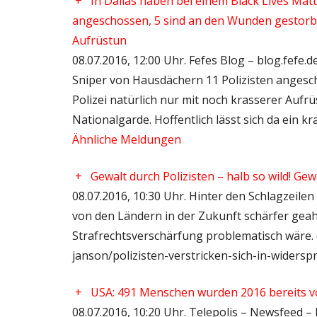
+
In Dallas haben bei einem Black Lives Mat
angeschossen, 5 sind an den Wunden gestorben
Aufrüstun
08.07.2016, 12:00 Uhr. Fefes Blog – blog.fefe.
Sniper von Hausdächern 11 Polizisten angesc
Polizei natürlich nur mit noch krasserer Aufr
Nationalgarde. Hoffentlich lässt sich da ein 
Ähnliche Meldungen
+
Gewalt durch Polizisten – halb so wild! Gew
08.07.2016, 10:30 Uhr. Hinter den Schlagzeilen
von den Ländern in der Zukunft schärfer geahn
Strafrechtsverschärfung problematisch wäre. (
janson/polizisten-verstricken-sich-in-widers
+
USA: 491 Menschen wurden 2016 bereits vo
08.07.2016, 10:20 Uhr. Telepolis – Newsfeed –