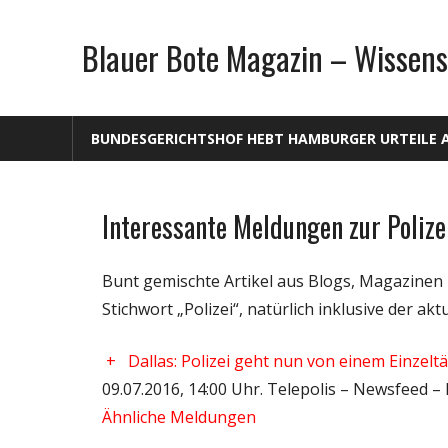
Zum
Inhalt
Blauer Bote Magazin – Wissens
springen
BUNDESGERICHTSHOF HEBT HAMBURGER URTEILE 
Interessante Meldungen zur Polize
Gesellschaft
Medien
Bunt gemischte Artikel aus Blogs, Magazine
Politik
Stichwort „Polizei“, natürlich inklusive der akt
Wissenschaft
+
Dallas: Polizei geht nun von einem Einzelt
09.07.2016, 14:00 Uhr. Telepolis – Newsfeed –
Ähnliche Meldungen