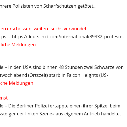
ehrere Polizisten von Scharfschützen getötet…
isten erschossen, weitere sechs verwundet
tps: – https://deutsch.rt.com/international/39332-proteste-
liche Meldungen
.de – In den USA sind binnen 48 Stunden zwei Schwarze von
woch abend (Ortszeit) starb in Falcon Heights (US-
iche Meldungen
enst
e – Die Berliner Polizei ertappte einen ihrer Spitzel beim
steiger der linken Szene« aus eigenem Antrieb handelte,