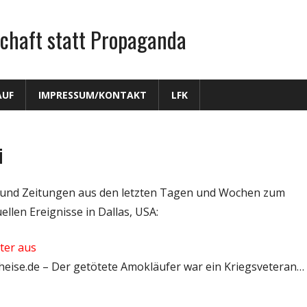
chaft statt Propaganda
AUF
IMPRESSUM/KONTAKT
LFK
i
n und Zeitungen aus den letzten Tagen und Wochen zum
uellen Ereignisse in Dallas, USA:
äter aus
 heise.de – Der getötete Amokläufer war ein Kriegsveteran…