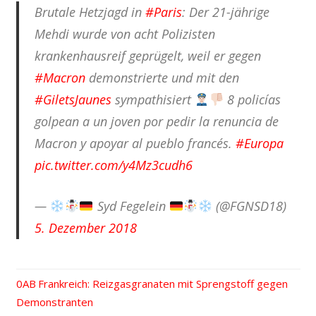
Brutale Hetzjagd in
#Paris
: Der 21-jährige
Mehdi wurde von acht Polizisten
krankenhausreif geprügelt, weil er gegen
#Macron
demonstrierte und mit den
#GiletsJaunes
sympathisiert
8 policías
golpean a un joven por pedir la renuncia de
Macron y apoyar al pueblo francés.
#Europa
pic.twitter.com/y4Mz3cudh6
—
Syd Fegelein
(@FGNSD18)
5. Dezember 2018
Vorheriger
Frankreich: Reizgasgranaten mit Sprengstoff gegen
Beitrags-
Demonstranten
Beitrag: