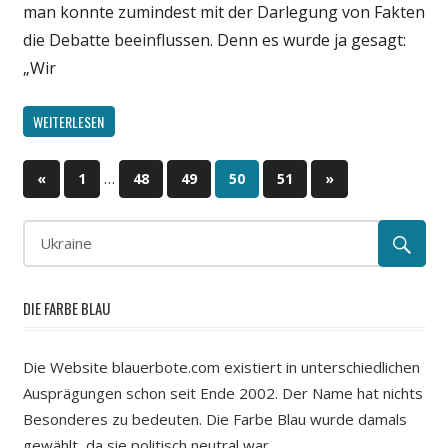
man konnte zumindest mit der Darlegung von Fakten
die Debatte beeinflussen. Denn es wurde ja gesagt:
„Wir
WEITERLESEN
…
«
Vorherige
1
48
49
50
51
Nächste
»
Beitragsnavigation
Beiträge
Beiträge
DIE FARBE BLAU
Die Website blauerbote.com existiert in unterschiedlichen
Ausprägungen schon seit Ende 2002. Der Name hat nichts
Besonderes zu bedeuten. Die Farbe Blau wurde damals
gewählt, da sie politisch neutral war.