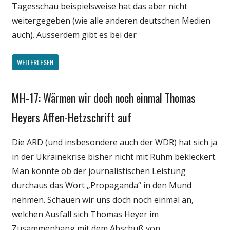
Tagesschau beispielsweise hat das aber nicht
weitergegeben (wie alle anderen deutschen Medien
auch). Ausserdem gibt es bei der
WEITERLESEN
MH-17: Wärmen wir doch noch einmal Thomas
Gesellschaft
Internet
Heyers Affen-Hetzschrift auf
Medien
Die ARD (und insbesondere auch der WDR) hat sich ja
Politik
in der Ukrainekrise bisher nicht mit Ruhm bekleckert.
Satire
Man könnte ob der journalistischen Leistung
durchaus das Wort „Propaganda“ in den Mund
nehmen. Schauen wir uns doch noch einmal an,
welchen Ausfall sich Thomas Heyer im
Zusammenhang mit dem Abschuß von