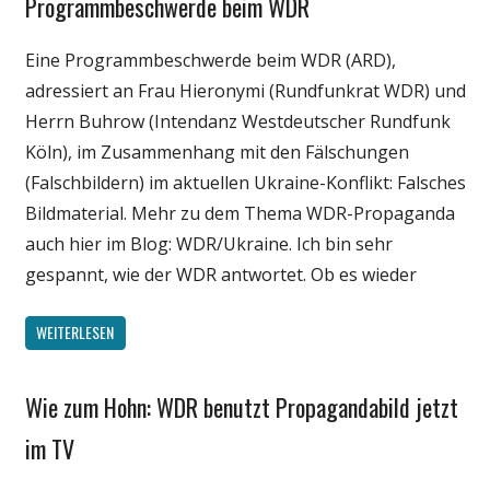
Programmbeschwerde beim WDR
Gesellschaft
Internet
Eine Programmbeschwerde beim WDR (ARD),
Medien
adressiert an Frau Hieronymi (Rundfunkrat WDR) und
Politik
Herrn Buhrow (Intendanz Westdeutscher Rundfunk
Köln), im Zusammenhang mit den Fälschungen
(Falschbildern) im aktuellen Ukraine-Konflikt: Falsches
Bildmaterial. Mehr zu dem Thema WDR-Propaganda
auch hier im Blog: WDR/Ukraine. Ich bin sehr
gespannt, wie der WDR antwortet. Ob es wieder
WEITERLESEN
Wie zum Hohn: WDR benutzt Propagandabild jetzt
Gesellschaft
Internet
im TV
Medien