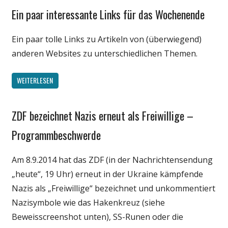
Ein paar interessante Links für das Wochenende
Gesellschaft
Medien
Ein paar tolle Links zu Artikeln von (überwiegend)
Politik
anderen Websites zu unterschiedlichen Themen.
Unterhaltung
Webfundstück
WEITERLESEN
Wirtschaft
ZDF bezeichnet Nazis erneut als Freiwillige –
Gesellschaft
Medien
Programmbeschwerde
Politik
Am 8.9.2014 hat das ZDF (in der Nachrichtensendung
„heute“, 19 Uhr) erneut in der Ukraine kämpfende
Nazis als „Freiwillige“ bezeichnet und unkommentiert
Nazisymbole wie das Hakenkreuz (siehe
Beweisscreenshot unten), SS-Runen oder die