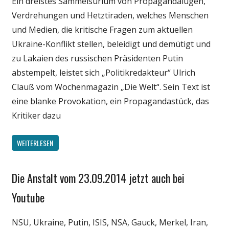
Ein dreistes Sammelsurium von Propagandalügen,
Politik
Verdrehungen und Hetztiraden, welches Menschen
und Medien, die kritische Fragen zum aktuellen
Ukraine-Konflikt stellen, beleidigt und demütigt und
zu Lakaien des russischen Präsidenten Putin
abstempelt, leistet sich „Politikredakteur“ Ulrich
Clauß vom Wochenmagazin „Die Welt“. Sein Text ist
eine blanke Provokation, ein Propagandastück, das
Kritiker dazu
WEITERLESEN
Die Anstalt vom 23.09.2014 jetzt auch bei
Gesellschaft
Internet
Youtube
Medien
NSU, Ukraine, Putin, ISIS, NSA, Gauck, Merkel, Iran,
Politik