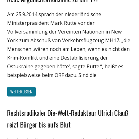
Internet
Am 25.9.2014 sprach der niederländische
Medien
Ministerpräsident Mark Rutte vor der
Politik
Vollversammlung der Vereinten Nationen in New
York zum Abschuß von Verkehrsflugzeug MH17. „die
Menschen ‚wären noch am Leben, wenn es nicht den
Krim-Konflikt und eine Destabilisierung der
Ostukraine gegeben hätte‘, sagte Rutte.“, heißt es
beispielsweise beim ORF dazu. Sind die
WEITERLESEN
Rechtsradikaler Die-Welt-Redakteur Ulrich Clauß
Gesellschaft
Internet
reizt Bürger bis aufs Blut
Medien