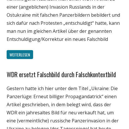
einer (angeblichen) Invasion Russlands in der
Ostukraine mit falschen Panzerbildern bebildert und
sich dafür nach Protesten „entschuldigt“ hatte, kann
man nun im gleichen Artikel über der genannten
Entschuldigung/Korrektur ein neues Falschbild
WEITERLESEN
WDR ersetzt Falschbild durch Falschkontextbild
Gesellschaft
Internet
Gestern hatte ich hier unter dem Titel „Ukraine: Die
Medien
Panzerlüge: Erneut billiger Propagandatrick“ einen
Politik
Artikel geschrieben, in dem belegt wird, dass der
Webfundstück
WDR ein jahresaltes Bild für neu verkauft hat, um
eine (vermeintliche) russische Panzerinvasion in der
Ukraine zu belegen (der Tagesspiegel hat heute