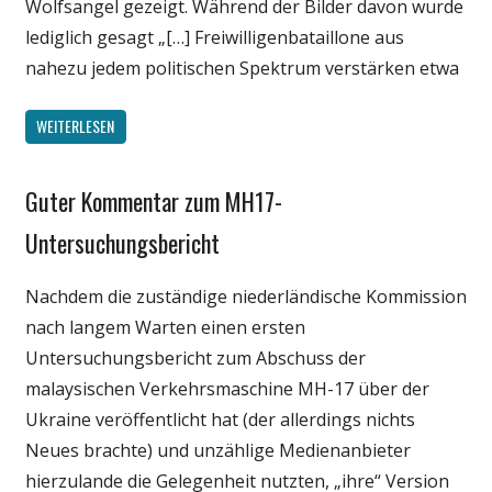
Wolfsangel gezeigt. Während der Bilder davon wurde
lediglich gesagt „[…] Freiwilligenbataillone aus
nahezu jedem politischen Spektrum verstärken etwa
WEITERLESEN
Guter Kommentar zum MH17-
Gesellschaft
Medien
Untersuchungsbericht
Politik
Nachdem die zuständige niederländische Kommission
Technik
nach langem Warten einen ersten
Untersuchungsbericht zum Abschuss der
malaysischen Verkehrsmaschine MH-17 über der
Ukraine veröffentlicht hat (der allerdings nichts
Neues brachte) und unzählige Medienanbieter
hierzulande die Gelegenheit nutzten, „ihre“ Version