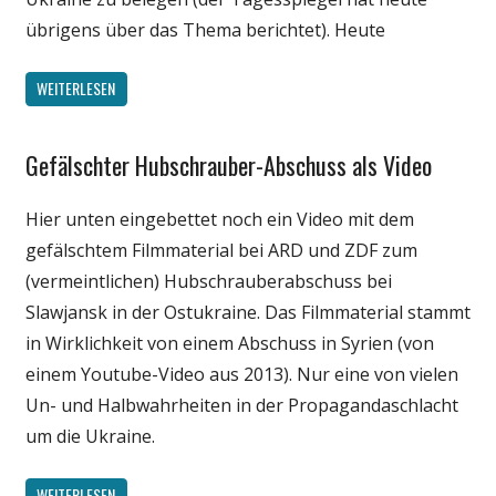
übrigens über das Thema berichtet). Heute
WEITERLESEN
Gefälschter Hubschrauber-Abschuss als Video
Gesellschaft
Internet
Hier unten eingebettet noch ein Video mit dem
Medien
gefälschtem Filmmaterial bei ARD und ZDF zum
Politik
(vermeintlichen) Hubschrauberabschuss bei
Unterhaltung
Slawjansk in der Ostukraine. Das Filmmaterial stammt
Webfundstück
in Wirklichkeit von einem Abschuss in Syrien (von
einem Youtube-Video aus 2013). Nur eine von vielen
Un- und Halbwahrheiten in der Propagandaschlacht
um die Ukraine.
WEITERLESEN