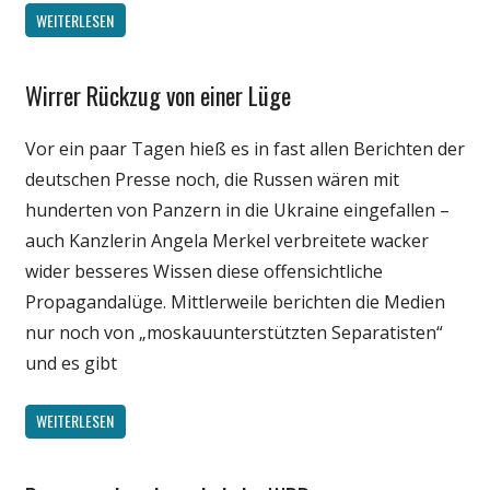
WEITERLESEN
Wirrer Rückzug von einer Lüge
Gesellschaft
Internet
Vor ein paar Tagen hieß es in fast allen Berichten der
Medien
deutschen Presse noch, die Russen wären mit
Politik
hunderten von Panzern in die Ukraine eingefallen –
Wissenschaft
auch Kanzlerin Angela Merkel verbreitete wacker
wider besseres Wissen diese offensichtliche
Propagandalüge. Mittlerweile berichten die Medien
nur noch von „moskauunterstützten Separatisten“
und es gibt
WEITERLESEN