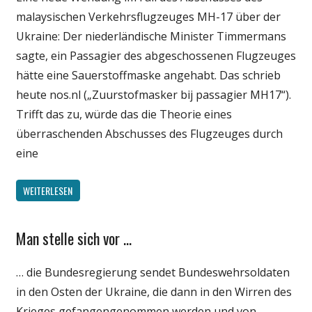
malaysischen Verkehrsflugzeuges MH-17 über der
Ukraine: Der niederländische Minister Timmermans
sagte, ein Passagier des abgeschossenen Flugzeuges
hätte eine Sauerstoffmaske angehabt. Das schrieb
heute nos.nl („Zuurstofmasker bij passagier MH17“).
Trifft das zu, würde das die Theorie eines
überraschenden Abschusses des Flugzeuges durch
eine
WEITERLESEN
Man stelle sich vor …
Gesellschaft
Internet
… die Bundesregierung sendet Bundeswehrsoldaten
Medien
in den Osten der Ukraine, die dann in den Wirren des
Politik
Krieges gefangengenommen werden und von