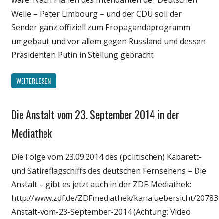
Welle – Peter Limbourg – und der CDU soll der
Sender ganz offiziell zum Propagandaprogramm
umgebaut und vor allem gegen Russland und dessen
Präsidenten Putin in Stellung gebracht
WEITERLESEN
Die Anstalt vom 23. September 2014 in der
Gesellschaft
Internet
Mediathek
Medien
Die Folge vom 23.09.2014 des (politischen) Kabarett-
Politik
und Satireflagschiffs des deutschen Fernsehens – Die
Unterhaltung
Anstalt – gibt es jetzt auch in der ZDF-Mediathek:
Webfundstück
http://www.zdf.de/ZDFmediathek/kanaluebersicht/20783
Anstalt-vom-23-September-2014 (Achtung: Video