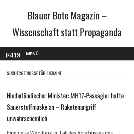
Zum
Blauer Bote Magazin –
Inhalt
springen
Wissenschaft statt Propaganda
MENÜ
SUCHERGEBNISSE FÜR:
UKRAINE
Niederländischer Minister: MH17-Passagier hatte
Gesellschaft
Internet
Sauerstoffmaske an – Raketenangriff
Medien
unwahrscheinlich
Politik
Technik
Eine neue Wendung im Fall des Abschusses des