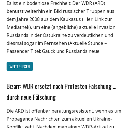
Es ist ein bodenlose Frechheit: Der WDR (ARD)
Politik
benutzt weiterhin ein Bild russischer Truppen aus
Webfundstück
dem Jahre 2008 aus dem Kaukasus (Hier: Link zur
Mediathek), um eine (angebliche) aktuelle Invasion
Russlands in der Ostukraine zu verdeutlichen und
diesmal sogar im Fernsehen (Aktuelle Stunde –
Passender Titel: Gauck und Russlands neue
WEITERLESEN
Bizarr: WDR ersetzt nach Protesten Fälschung …
Gesellschaft
Internet
durch neue Fälschung
Medien
Die ARD ist offenbar beratungsresistent, wenn es um
Politik
Propaganda Nachrichten zum aktuellen Ukraine-
Webfundstück
Konflikt geht. Nachdem man einen WDR-Artikel zu