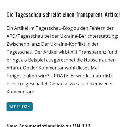
Die Tagesschau schreibt einen Transparenz-Artikel
Gesellschaft
Internet
Ein Artikel im Tagesschau-Blog zu den Fehlern der
Medien
ARD/Tagesschau bei der Ukraine-Berichterstattung:
Politik
Zwischenbilanz: Der Ukraine-Konflikt in der
Tagesschau. Der Artikel wirbt mit Transparenz (und
bringt als Beispiel ausgerechnet die Hubschrauber-
Affäre). Ob der Kommentar wohl dieses Mal
freigeschalten wird? UPDATE: Er wurde „natürlich“
nicht freigeschaltet. Genauso wie auch hier wieder
Kommentare
WEITERLESEN
Neue Argumentationslinie zu MH-17?
Gesellschaft