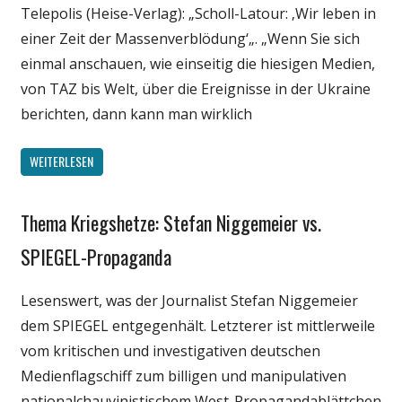
Telepolis (Heise-Verlag): „Scholl-Latour: ‚Wir leben in
einer Zeit der Massenverblödung‘„. „Wenn Sie sich
einmal anschauen, wie einseitig die hiesigen Medien,
von TAZ bis Welt, über die Ereignisse in der Ukraine
berichten, dann kann man wirklich
WEITERLESEN
Thema Kriegshetze: Stefan Niggemeier vs.
Gesellschaft
Medien
SPIEGEL-Propaganda
Politik
Lesenswert, was der Journalist Stefan Niggemeier
Unterhaltung
dem SPIEGEL entgegenhält. Letzterer ist mittlerweile
vom kritischen und investigativen deutschen
Medienflagschiff zum billigen und manipulativen
nationalchauvinistischem West-Propagandablättchen