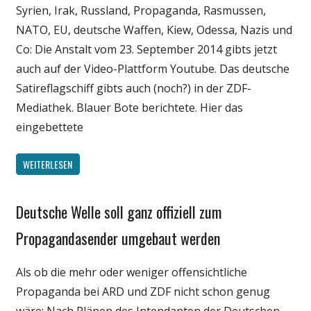
Syrien, Irak, Russland, Propaganda, Rasmussen,
Satire
NATO, EU, deutsche Waffen, Kiew, Odessa, Nazis und
Unterhaltung
Co: Die Anstalt vom 23. September 2014 gibts jetzt
Webfundstück
auch auf der Video-Plattform Youtube. Das deutsche
Satireflagschiff gibts auch (noch?) in der ZDF-
Mediathek. Blauer Bote berichtete. Hier das
eingebettete
WEITERLESEN
Deutsche Welle soll ganz offiziell zum
Gesellschaft
Internet
Propagandasender umgebaut werden
Medien
Als ob die mehr oder weniger offensichtliche
Politik
Propaganda bei ARD und ZDF nicht schon genug
wäre: Nach Plänen des Intendanten der Deutschen