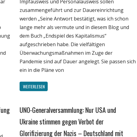
ear
Impfausweis und Personalausweis sollen
zusammengeführt und zur Dauereinrichtung
werden „Seine Antwort bestätigt, was ich schon
b
lange mehr als vermute und in diesem Blog und
chung
dem Buch „Endspiel des Kapitalismus“
aufgeschrieben habe. Die vielfältigen
und
Überwachungsmaßnahmen im Zuge der
Pandemie sind auf Dauer angelegt. Sie passen sich
ein in die Pläne von
WEITERLESEN
fung
UNO-Generalversammlung: Nur USA und
Gesellschaft
Medien
Ukraine stimmen gegen Verbot der
Politik
Glorifizierung der Nazis – Deutschland mit
nd
Wirtschaft