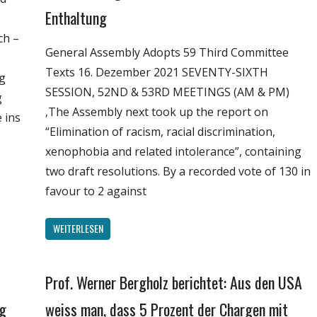
Enthaltung
Wissenschaft
ch –
General Assembly Adopts 59 Third Committee
Texts 16. Dezember 2021 SEVENTY-SIXTH
ag
SESSION, 52ND & 53RD MEETINGS (AM & PM)
g
‚The Assembly next took up the report on
 ins
“Elimination of racism, racial discrimination,
xenophobia and related intolerance”, containing
two draft resolutions. By a recorded vote of 130 in
favour to 2 against
WEITERLESEN
Prof. Werner Bergholz berichtet: Aus den USA
Gesellschaft
Medien
ug
weiss man, dass 5 Prozent der Chargen mit