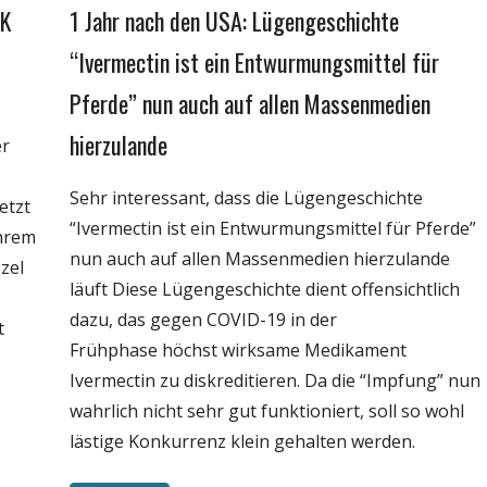
AK
1 Jahr nach den USA: Lügengeschichte
Gesellschaft
Medien
“Ivermectin ist ein Entwurmungsmittel für
Politik
Pferde” nun auch auf allen Massenmedien
Wirtschaft
hierzulande
er
Wissenschaft
Sehr interessant, dass die Lügengeschichte
etzt
“Ivermectin ist ein Entwurmungsmittel für Pferde”
ihrem
nun auch auf allen Massenmedien hierzulande
zel
läuft Diese Lügengeschichte dient offensichtlich
dazu, das gegen COVID-19 in der
t
Frühphase höchst wirksame Medikament
Ivermectin zu diskreditieren. Da die “Impfung” nun
wahrlich nicht sehr gut funktioniert, soll so wohl
lästige Konkurrenz klein gehalten werden.