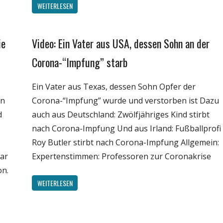
WEITERLESEN
ie
Video: Ein Vater aus USA, dessen Sohn an der
Gesellschaft
Medien
Corona-“Impfung” starb
Politik
Ein Vater aus Texas, dessen Sohn Opfer der
Wirtschaft
rn
Corona-“Impfung” wurde und verstorben ist Dazu
Wissenschaft
d
auch aus Deutschland: Zwölfjähriges Kind stirbt
nach Corona-Impfung Und aus Irland: Fußballprofi
Roy Butler stirbt nach Corona-Impfung Allgemein:
lar
Expertenstimmen: Professoren zur Coronakrise
on.
WEITERLESEN