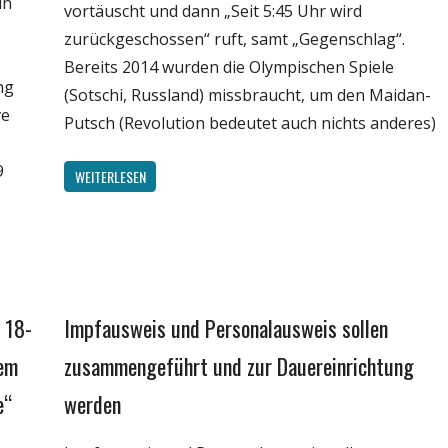
in
vortäuscht und dann „Seit 5:45 Uhr wird
zurückgeschossen“ ruft, samt „Gegenschlag“.
Bereits 2014 wurden die Olympischen Spiele
ng
(Sotschi, Russland) missbraucht, um den Maidan-
ve
Putsch (Revolution bedeutet auch nichts anderes)
9
WEITERLESEN
 18-
Impfausweis und Personalausweis sollen
Gesellschaft
Medien
dem
zusammengeführt und zur Dauereinrichtung
Politik
e“
werden
Wirtschaft
Wissenschaft