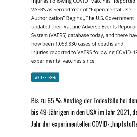
Injuries Following COVID “Vaccines” Reported 
VAERS as Second Year of “Experimental Use
Authorization” Begins „The U.S. Government
updated their Vaccine Adverse Events Reporti
System (VAERS) database today, and there ha
now been 1,053,830 cases of deaths and
injuries reported to VAERS following COVID-1
experimental vaccines since
WEITERLESEN
Bis zu 65 % Anstieg der Todesfälle bei den
Gesellschaft
Medien
bis 49-Jährigen in den USA im Jahr 2021, 
Politik
Jahr der experimentellen COVID-„Impfstoff
Wirtschaft
Wissenschaft