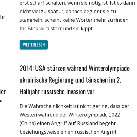
erst scharf schalten, wenn sie nötig ist. Ist es dann
nicht viel zu spät …‘, danach beginnt sie zu
ahr
stammeln, scheint keine Wörter mehr zu finden.
Ihr Blick wird starr und sie kippt
WEITERLESEN
2014: USA stürzen während Winterolympiade
Gesellschaft
Medien
ukrainische Regierung und täuschen im 2.
Politik
der
Halbjahr russische Invasion vor
Wirtschaft
“
Wissenschaft
Die Wahrscheinlichkeit ist nicht gering, dass der
Westen während der Winterolympiade 2022
(China) einen Angriff auf Russland begeht
beziehungsweise einen russischen Angriff