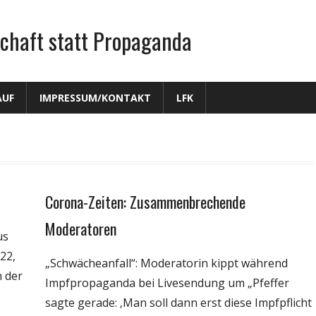
chaft statt Propaganda
AUF
IMPRESSUM/KONTAKT
LFK
Corona-Zeiten: Zusammenbrechende
Gesellschaft
Medien
Moderatoren
us
Politik
22,
„Schwächeanfall“: Moderatorin kippt während
Wirtschaft
n der
Impfpropaganda bei Livesendung um „Pfeffer
Wissenschaft
sagte gerade: ‚Man soll dann erst diese Impfpflicht