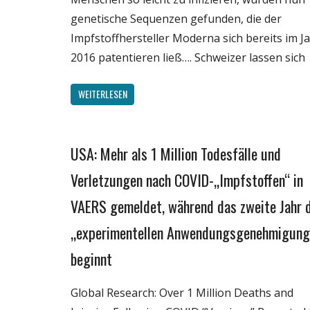
genetische Sequenzen gefunden, die der
Impfstoffhersteller Moderna sich bereits im J
2016 patentieren ließ…. Schweizer lassen sich
WEITERLESEN
USA: Mehr als 1 Million Todesfälle und
Gesellschaft
Medien
Verletzungen nach COVID-„Impfstoffen“ in
Politik
VAERS gemeldet, während das zweite Jahr 
Wirtschaft
„experimentellen Anwendungsgenehmigung
Wissenschaft
beginnt
Global Research: Over 1 Million Deaths and