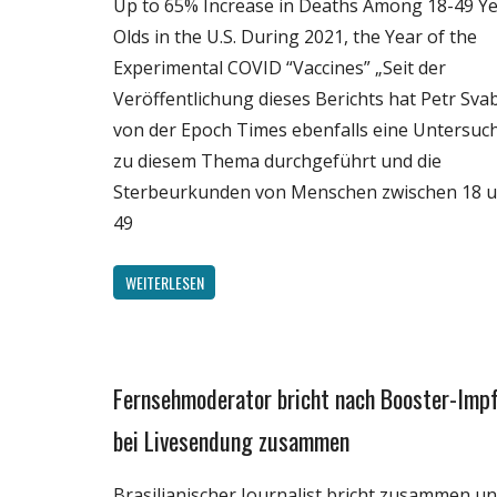
Up to 65% Increase in Deaths Among 18-49 Y
Olds in the U.S. During 2021, the Year of the
Experimental COVID “Vaccines” „Seit der
Veröffentlichung dieses Berichts hat Petr Sva
von der Epoch Times ebenfalls eine Untersu
zu diesem Thema durchgeführt und die
Sterbeurkunden von Menschen zwischen 18 
49
WEITERLESEN
Fernsehmoderator bricht nach Booster-Imp
Gesellschaft
Medien
bei Livesendung zusammen
Politik
Brasilianischer Journalist bricht zusammen u
Unterhaltung