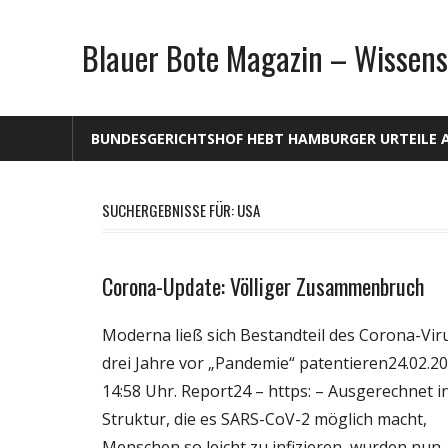
Zum
Inhalt
Blauer Bote Magazin – Wissens
springen
BUNDESGERICHTSHOF HEBT HAMBURGER URTEILE 
SUCHERGEBNISSE FÜR:
USA
Corona-Update: Völliger Zusammenbruch
Gesellschaft
Medien
Moderna ließ sich Bestandteil des Corona-Vir
Politik
drei Jahre vor „Pandemie“ patentieren24.02.20
Wirtschaft
14:58 Uhr. Report24 – https: – Ausgerechnet i
Wissenschaft
Struktur, die es SARS-CoV-2 möglich macht,
Menschen so leicht zu infizieren, wurden nun